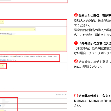
③
受取人との関係、確認
受取人との関係、送金理由
てください。
送金目的が物品の購入の場
名）、仕向地（都市名）を
④
「外為法」の規制に該
【承諾事項】経済制裁措置
ない場合、チェックボック
⑤
送金資金の出処を選択
的にご記載ください。
①
送金基本情報をご入力
Malaysia、Malaysian Ri
さい。