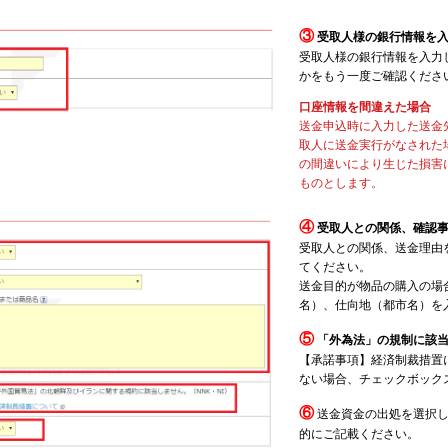
③
受取人様の銀行情報を
受取人様の銀行情報を入力
かをもう一度ご確認くださ
口座情報を間違えた場合
送金申込時に入力した送金
取人に送金実行がなされた
の間違いにより生じた損害
ものとします。
④
受取人との関係、確認
受取人との関係、送金理由
てください。
送金目的が物品の購入の場
名）、仕向地（都市名）を
⑤
「外為法」の規制に該
【承諾事項】経済制裁措置
ない場合、チェックボック
⑥
送金資金の出処を選択
的にご記載ください。