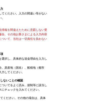
入力
してください。入力の間違い等がない
い。
先情報を間違えたために意図しない受
場合、その他お客さまによる入力内容
について、当社は一切責任を負わない
事項
を選択し、具体的な送金理由を入力し
合、原産地（国名）、船積地（都市
入力してください。
当しないことの確認
についてをよく読み、規制等に該当し
スにチェックを入れてください。
してください。その他の場合は、具体