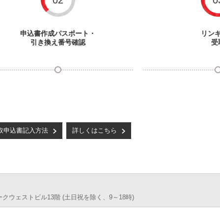
02
0
申込書作成パスポート・
リン
引き換え番号確認
受
取申込書記入方法
詳しくはこちら
パークウェストビル13階 (土日祝を除く、9～18時)