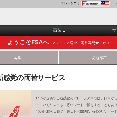
マレーシアは
両替
マ
ようこそFSAへ
マレーシア送金・両替専門サービス
留学
現地滞在
新感覚の両替サービス
FSAが提案する新感覚のマレーシア両替は、日本か
っていくリスクも、悪いレートで損をすることもあ
10万円程の両替で、最大10,000円以上(400リンギッ