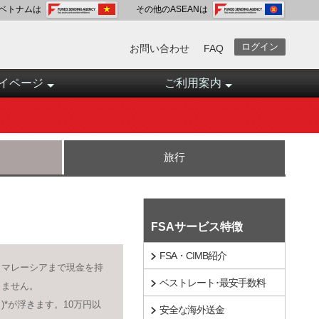
ベトナムは
その他のASEANは
ログイン
お問い合わせ
FAQ
イページ
ご利用案内
旅行
FSAサービス特徴
FSA・CIMB紹介
らマレーシアまで現金を持
ベストレート･最安手数料
りません。
ト)*が浮きます。10万円以
安全な海外送金