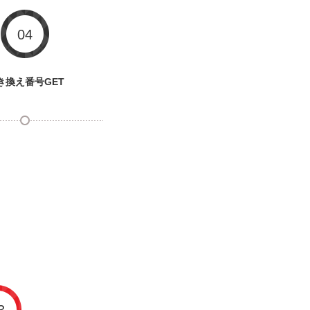
04
き換え番号GET