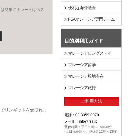
。
便利な海外送金
きは簡単に！レートはベス
FSAマレーシア専門チーム
目的別利用ガイド
マレーシアロングステイ
マレーシア留学
マレーシア現地滞在
マレーシア旅行
ご利用方法
Bでリンギットを受取れま
電話：03-3359-0070
メール：info@fsa.jp
受付時間：平日10時～18時30分
(土日祝を除く、昼休み12時～13時)