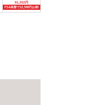
91,352円
FSA両替で12,598円お得!